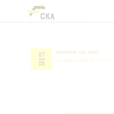
R
M
K
T
közzétette:
cka_admin
07
cka-alapito-okirat-2017–11-23
T
08
H