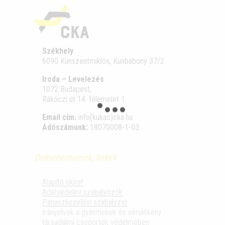
Székhely
:
6090 Kunszentmiklós, Kunbábony 37/2
Iroda – Levelezés
:
1072 Budapest,
Rákóczi út 14. félemelet 1.
Email cím:
info(kukac)cka.hu
Adószámunk:
18070008-1-03
Dokumentumok, linkek
Alapító okirat
Adatvédelmi szabályozók
Panaszkezelési szabályzat
Irányelvek a gyermekek és sérülékeny
társadalmi csoportok védelmében