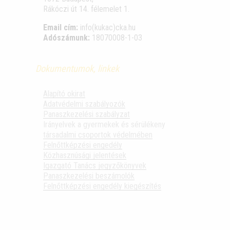
Rákóczi út 14. félemelet 1.
Email cím:
info(kukac)cka.hu
Adószámunk:
18070008-1-03
Dokumentumok, linkek
Alapító okirat
Adatvédelmi szabályozók
Panaszkezelési szabályzat
Irányelvek a gyermekek és sérülékeny
társadalmi csoportok védelmében
Felnőttképzési engedély
Közhasznúsági jelentések
Igazgató Tanács jegyzőkönyvek
Panaszkezelési beszámolók
Felnőttképzési engedély kiegészítés