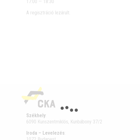
17:00 — 18:30
A regiszt­rá­ció lezárult.
Székhely
:
6090 Kunszentmiklós, Kunbábony 37/2
Iroda – Levelezés
:
1072 Budapest,