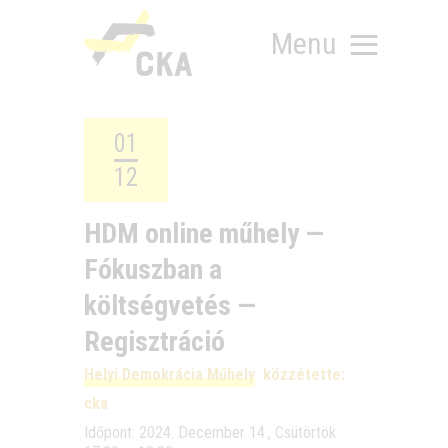
Menu
01
12
RÓLUNK
MIT SZERVEZÜNK?
HDM online műhely —
KÉPEZD MAGAD!
Fókuszban a
TÁMOGATÁS
TUDÁSTÁR
költségvetés —
HÍREINK
Regisztráció
Helyi Demokrácia Műhely
közzétette:
cka
Idő­pont: 2024. Decem­ber 14., Csü­tör­tök