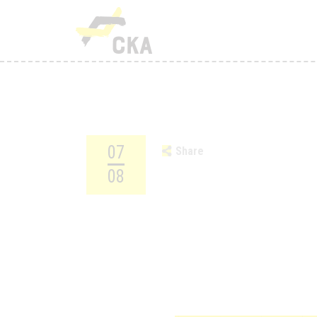
R
M
K
T
07
Share
T
08
H