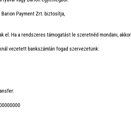
ari­on Pay­ment Zrt. biz­to­sít­ja,
nak el. Ha a rend­sze­res támo­ga­tást le sze­ret­néd mon­da­ni, akk
k­nál veze­tett bank­szám­lán fogad szervezetünk:
ransfer:
700000000