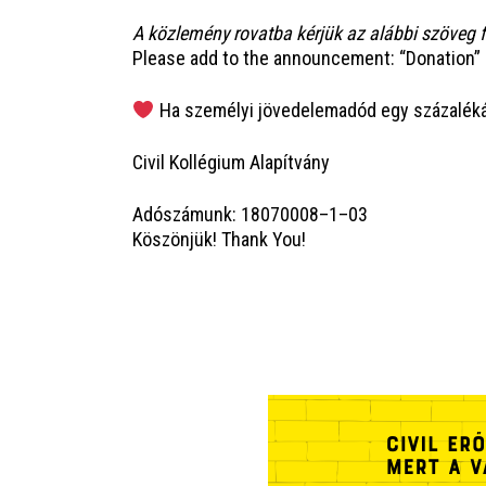
A köz­le­mény rovat­ba kér­jük az aláb­bi szö­veg fe
Ple­a­se add to the anno­un­ce­ment: “Dona­ti­on”
Ha sze­mé­lyi jöve­de­lem­adód egy szá­za­lé­ká
Civil Kol­lé­gi­um Alapítvány
Adó­szá­munk: 18070008–1–03
Köszön­jük! Thank You!