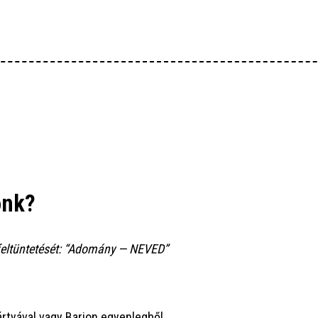
ÓLUNK
IT SZERVEZÜNK?
ÉPEZD MAGAD!
ÁMOGATÁS
UDÁSTÁR
ónk?
ÍREINK
fel­tün­te­té­sét: “Ado­mány — NEVED”
kár­tyá­val vagy Bari­on egyenlegből.