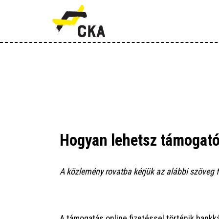
R
M
K
T
T
Hogyan lehetsz támogat
H
A köz­le­mény rovat­ba kér­jük az aláb­bi szö­veg 
A támo­ga­tás online fize­tés­sel tör­té­nik bank­