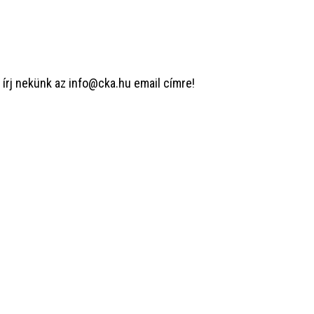
or írj nekünk az
info@cka.hu
email címre!