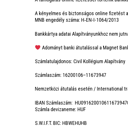
A kényel­mes és biz­ton­sá­gos online fize­tést a B
MNB enge­dély szá­ma: H‑EN-I-1064/2013
Bank­kár­tya ada­tai Ala­pít­vá­nyunk­hoz nem jut­
Ado­mányt ban­ki átuta­lás­sal a Mag­net Ban
Szám­la­tu­laj­do­nos: Civil Kol­lé­gi­um Alapítvány
Szám­la­szám: 16200106–11673947
Nem­zet­kö­zi átuta­lás ese­tén / Inter­na­ti­o­nal t
IBAN Szám­la­szám: HU09162001061167394
Szám­la devi­za­ne­me: HUF
S.W.I.F.T. BIC: HBWEHUHB