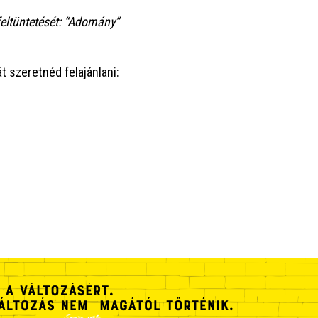
l­tün­te­té­sét: “Ado­mány”
t sze­ret­néd felajánlani: