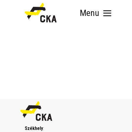
Menu
RÓLUNK
MIT SZERVEZÜNK?
KÉPEZD MAGAD!
TÁMOGATÁS
TUDÁSTÁR
HÍREINK
Székhely
: