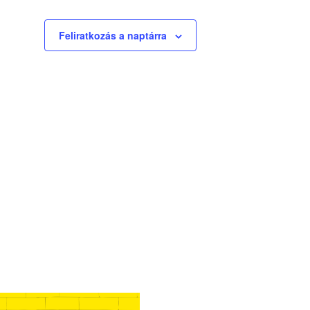
a
v
Feliratkozás a naptárra
i
g
á
c
i
ó