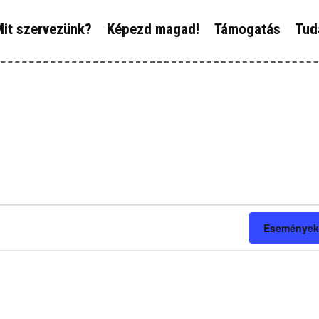
ÓLUNK
it szervezünk?
Képezd magad!
Támogatás
Tud
IT SZERVEZÜNK?
ÉPEZD MAGAD!
ÁMOGATÁS
UDÁSTÁR
ÍREINK
Események