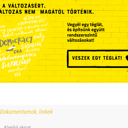
Dokumentumok, linkek
Alapító okirat