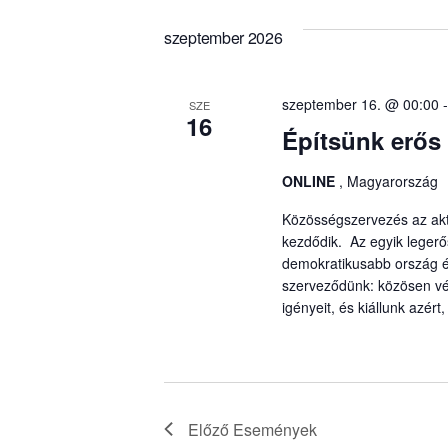
a
á
m
k
t
szeptember 2026
e
u
é
r
m
e
k
szeptember 16. @ 00:00
SZE
s
16
n
i
Építsünk erős
ő
v
s
á
y
ONLINE
, Magyarország
z
l
ó
a
Közösségszervezés az akt
t
e
s
kezdődik. Az egyik leger
.
z
demokratikusabb ország é
K
t
szerveződünk: közösen vé
k
e
igényeit, és kiállunk azé
á
r
s
k
e
a
s
.
s
e
e
Előző
Események
m