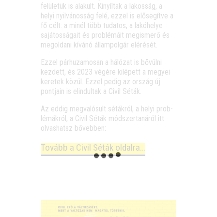
felü­le­tük is ala­kult. Kinyíl­tak a lakos­ság, a
helyi nyil­vá­nos­ság felé, ezzel is elő­se­gít­ve a
fő célt: a minél több tuda­tos, a lakó­he­lye
sajá­tos­sá­ga­it és prob­lé­má­it meg­is­me­rő és
meg­ol­da­ni kívá­nó állam­pol­gár elérését.
Ezzel pár­hu­za­mo­san a háló­zat is bővül­ni
kez­dett, és 2023 végé­re kilé­pett a megyei
kere­tek közül. Ezzel pedig az ország új
pont­ja­in is elin­dul­tak a Civil Séták.
Az eddig meg­va­ló­sult séták­ról, a helyi prob­
lé­mák­ról, a Civil Séták mód­szer­ta­ná­ról itt
olvas­hatsz bővebben:
Tovább a Civil Séták oldalra…