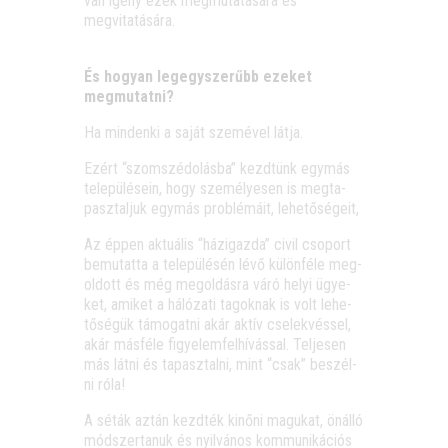
van igény ezek meg­mu­ta­tá­sá­ra és
megvitatására.
És hogyan leg­egy­sze­rűbb eze­ket
megmutatni?
Ha min­den­ki a saját sze­mé­vel látja.
Ezért “szom­szé­do­lás­ba” kezd­tünk egy­más
tele­pü­lé­se­in, hogy sze­mé­lye­sen is meg­ta­
pasz­tal­juk egy­más prob­lé­má­it, lehetőségeit,
Az éppen aktu­á­lis “házi­gaz­da” civil cso­port
bemu­tat­ta a tele­pü­lé­sén lévő külön­fé­le meg­
ol­dott és még meg­ol­dás­ra váró helyi ügye­
ket, ami­ket a háló­za­ti tagok­nak is volt lehe­
tő­sé­gük támo­gat­ni akár aktív cse­lek­vés­sel,
akár más­fé­le figye­lem­fel­hí­vás­sal. Tel­je­sen
más lát­ni és tapasz­tal­ni, mint “csak” beszél­
ni róla!
A séták aztán kezd­ték kinő­ni magu­kat, önál­ló
mód­szer­ta­nuk és nyil­vá­nos kom­mu­ni­ká­ci­ós