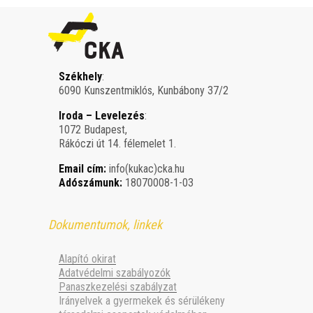
Székhely
:
6090 Kunszentmiklós, Kunbábony 37/2
Iroda – Levelezés
:
1072 Budapest,
Rákóczi út 14. félemelet 1.
Email cím:
info(kukac)cka.hu
Adószámunk:
18070008-1-03
Dokumentumok, linkek
Alapító okirat
Adatvédelmi szabályozók
Panaszkezelési szabályzat
Irányelvek a gyermekek és sérülékeny