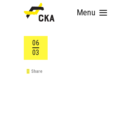
Menu
06
03
RÓLUNK
MIT SZERVEZÜNK?
Share
KÉPEZD MAGAD!
TÁMOGATÁS
TUDÁSTÁR
HÍREINK