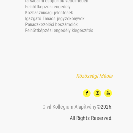
társadalmi csoportok védelmében
Felnőttképzési engedély
Közhasznúsági jelentések
Igazgató Tanács jegyzőkönyvek
Panaszkezelési beszámolók
Felnőttképzési engedély kiegészítés
Közösségi Média
Civil Kollégium Alapítvány©
2026.
All Rights Reserved.