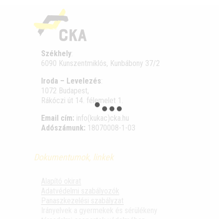
Székhely
:
6090 Kunszentmiklós, Kunbábony 37/2
Iroda – Levelezés
:
1072 Budapest,
Rákóczi út 14. félemelet 1.
Email cím:
info(kukac)cka.hu
Adószámunk:
18070008-1-03
Dokumentumok, linkek
Alapító okirat
Adatvédelmi szabályozók
Panaszkezelési szabályzat
Irányelvek a gyermekek és sérülékeny