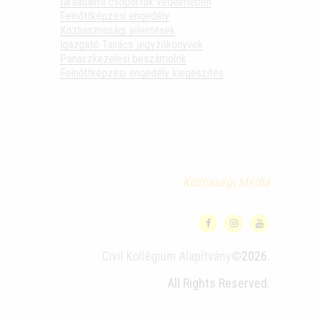
társadalmi csoportok védelmében
Felnőttképzési engedély
Közhasznúsági jelentések
Igazgató Tanács jegyzőkönyvek
Panaszkezelési beszámolók
Felnőttképzési engedély kiegészítés
Közösségi Média
Civil Kollégium Alapítvány©
2026.
All Rights Reserved.