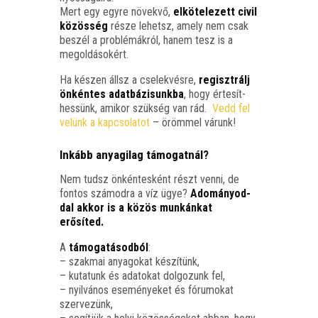
Mert egy egy­re növek­vő,
elkö­te­le­zett civil
közös­ség
része lehetsz, amely nem csak
beszél a prob­lé­mák­ról, hanem tesz is a
megoldásokért.
Ha készen állsz a cse­lek­vés­re,
regiszt­rálj
önkén­tes adat­bá­zi­sunk­ba
, hogy érte­sít­
hes­sünk, ami­kor szük­ség van rád.
Vedd fel
velünk a kap­cso­la­tot
– öröm­mel várunk!
Inkább anyagilag támogatnál?
Nem tudsz önkén­tes­ként részt ven­ni, de
fon­tos szá­mod­ra a víz ügye?
Ado­má­nyod­
dal akkor is a közös mun­kán­kat
erősíted.
A
támo­ga­tá­sod­ból
:
– szak­mai anya­go­kat készí­tünk,
– kuta­tunk és ada­to­kat dol­go­zunk fel,
– nyil­vá­nos ese­mé­nye­ket és fóru­mo­kat
szer­ve­zünk,