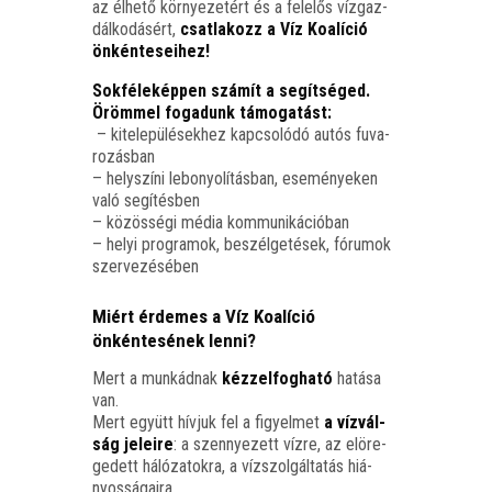
az élhe­tő kör­nye­ze­tért és a fele­lős víz­gaz­
dál­ko­dá­sért,
csat­la­kozz a Víz Koa­lí­ció
önkénteseihez!
Sok­fé­le­kép­pen szá­mít a segít­sé­ged.
Öröm­mel foga­dunk támo­ga­tást:
– kite­le­pü­lé­sek­hez kap­cso­ló­dó autós fuva­
ro­zás­ban
– hely­szí­ni lebo­nyo­lí­tás­ban, ese­mé­nye­ken
való segí­tés­ben
– közös­sé­gi média kom­mu­ni­ká­ci­ó­ban
– helyi prog­ra­mok, beszél­ge­té­sek, fóru­mok
szervezésében
Miért érdemes a Víz Koalíció
önkéntesének lenni?
Mert a mun­kád­nak
kéz­zel­fog­ha­tó
hatá­sa
van.
Mert együtt hív­juk fel a figyel­met
a víz­vál­
ság jele­i­re
: a szennye­zett víz­re, az elöre­
ge­dett háló­za­tok­ra, a víz­szol­gál­ta­tás hiá­
nyos­sá­ga­i­ra.