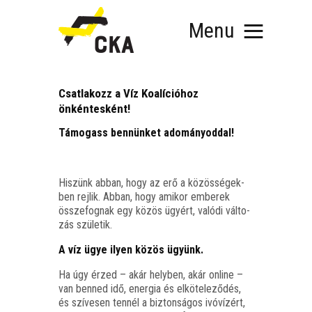
Menu
Csatlakozz a Víz Koalícióhoz
önkéntesként!
Támo­gass ben­nün­ket adományoddal!
RÓLUNK
MIT SZERVEZÜNK?
Hiszünk abban, hogy az erő a közös­sé­gek­
KÉPEZD MAGAD!
ben rej­lik. Abban, hogy ami­kor embe­rek
TÁMOGATÁS
össze­fog­nak egy közös ügyért, való­di vál­to­
zás születik.
TUDÁSTÁR
HÍREINK
A víz ügye ilyen közös ügyünk.
Ha úgy érzed – akár hely­ben, akár online –
van ben­ned idő, ener­gia és elkö­te­le­ző­dés,
és szí­ve­sen ten­nél a biz­ton­sá­gos ivó­ví­zért,