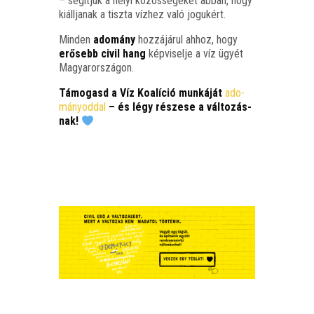
– segít­jük a helyi közös­sé­ge­ket abban, hogy
kiáll­ja­nak a tisz­ta víz­hez való jogukért.
Min­den
ado­mány
hoz­zá­já­rul ahhoz, hogy
erő­sebb civil hang
kép­vi­sel­je a víz ügyét
Magyarországon.
Támo­gasd a Víz Koa­lí­ció mun­ká­ját
ado­
má­nyod­dal
– és légy része­se a vál­to­zás­
nak!