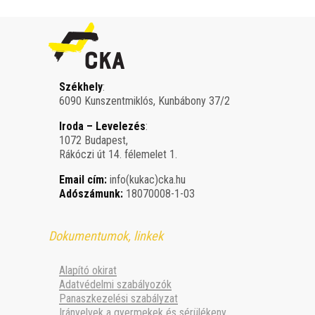
Székhely
:
6090 Kunszentmiklós, Kunbábony 37/2
Iroda – Levelezés
:
1072 Budapest,
Rákóczi út 14. félemelet 1.
Email cím:
info(kukac)cka.hu
Adószámunk:
18070008-1-03
Dokumentumok, linkek
Alapító okirat
Adatvédelmi szabályozók
Panaszkezelési szabályzat
Irányelvek a gyermekek és sérülékeny