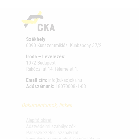
Székhely
:
6090 Kunszentmiklós, Kunbábony 37/2
Iroda – Levelezés
:
1072 Budapest,
Rákóczi út 14. félemelet 1.
Email cím:
info(kukac)cka.hu
Adószámunk:
18070008-1-03
Dokumentumok, linkek
Alapító okirat
Adatvédelmi szabályozók
Panaszkezelési szabályzat
Irányelvek a gyermekek és sérülékeny