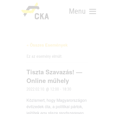
Menu
« Összes Események
RÓLUNK
MIT SZERVEZÜNK?
Ez az esemény elmúlt.
KÉPEZD MAGAD!
TÁMOGATÁS
Tiszta Szavazás! —
TUDÁSTÁR
Online műhely
HÍREINK
2022.02.10. @ 12:00
-
18:30
Köz­is­mert, hogy Magyar­or­szá­gon
évti­ze­dek óta, a poli­ti­kai pár­tok,
jelöl­tek egy része rend­sze­re­sen