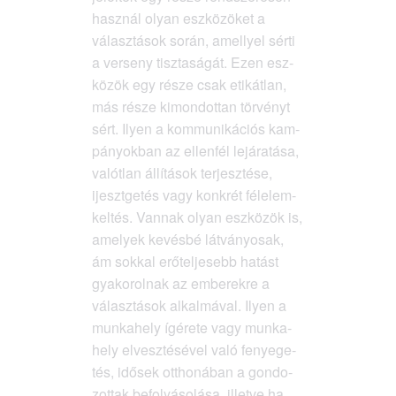
hasz­nál olyan esz­kö­zö­ket a
válasz­tá­sok során, amellyel sér­ti
a ver­seny tisz­ta­sá­gát. Ezen esz­
kö­zök egy része csak eti­kát­lan,
más része kimon­dot­tan tör­vényt
sért. Ilyen a kom­mu­ni­ká­ci­ós kam­
pá­nyok­ban az ellen­fél lejá­ra­tá­sa,
valót­lan állí­tá­sok ter­jesz­té­se,
ijeszt­ge­tés vagy konk­rét féle­lem­
kel­tés. Van­nak olyan esz­kö­zök is,
ame­lyek kevés­bé lát­vá­nyo­sak,
ám sok­kal erő­tel­je­sebb hatást
gya­ko­rol­nak az embe­rek­re a
válasz­tá­sok alkal­má­val. Ilyen a
mun­ka­hely ígé­re­te vagy mun­ka­
hely elvesz­té­sé­vel való fenye­ge­
tés, idő­sek ott­ho­ná­ban a gon­do­
zot­tak befo­lyá­so­lá­sa, illet­ve ha