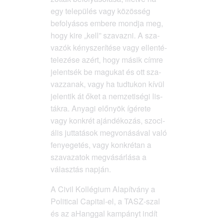
egy tele­pü­lés vagy közös­ség
befo­lyá­sos embe­re mond­ja meg,
hogy kire „kell” sza­vaz­ni. A sza­
va­zók kény­sze­rí­té­se vagy ellen­té­
te­le­zé­se azért, hogy másik cím­re
jelent­sék be magu­kat és ott sza­
vaz­za­nak, vagy ha tud­tu­kon kívül
jelen­tik át őket a nem­ze­ti­sé­gi lis­
ták­ra. Anya­gi elő­nyök ígé­re­te
vagy konk­rét aján­dé­ko­zás, szo­ci­
á­lis jut­ta­tá­sok meg­vo­ná­sá­val való
fenye­ge­tés, vagy konk­ré­tan a
sza­va­za­tok meg­vá­sár­lá­sa a
válasz­tás napján.
A Civil Kol­lé­gi­um Ala­pít­vány a
Poli­ti­cal Cap­ital-el, a TASZ-szal
és az aHang­gal kam­pányt indít