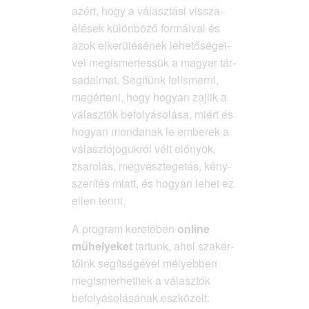
azért, hogy a válasz­tá­si vissza­
élé­sek külön­bö­ző for­má­i­val és
azok elke­rü­lé­sé­nek lehe­tő­sé­ge­i­
vel meg­is­mer­tes­sük a magyar tár­
sa­dal­mat. Segí­tünk fel­is­mer­ni,
meg­ér­te­ni, hogy hogyan zaj­lik a
válasz­tók befo­lyá­so­lá­sa, miért és
hogyan mon­da­nak le embe­rek a
válasz­tó­jo­guk­ról vélt elő­nyök,
zsa­ro­lás, meg­vesz­te­ge­tés, kény­
sze­rí­tés miatt, és hogyan lehet ez
ellen tenni.
A prog­ram kere­té­ben
online
műhe­lye­ket
tar­tunk, ahol szak­ér­
tő­ink segít­sé­gé­vel mélyeb­ben
meg­is­mer­he­ti­tek a válasz­tók
befo­lyá­so­lá­sá­nak eszközeit.