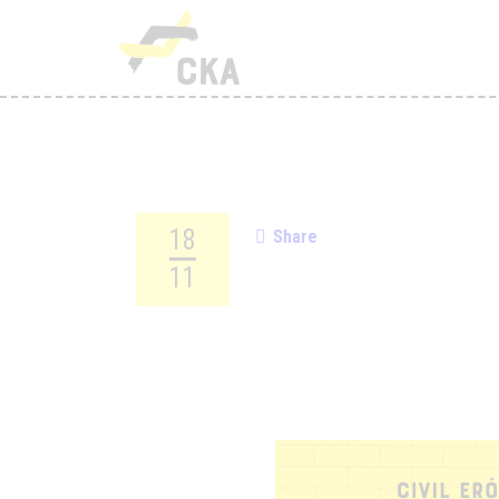
R
M
K
T
18
Share
T
11
H