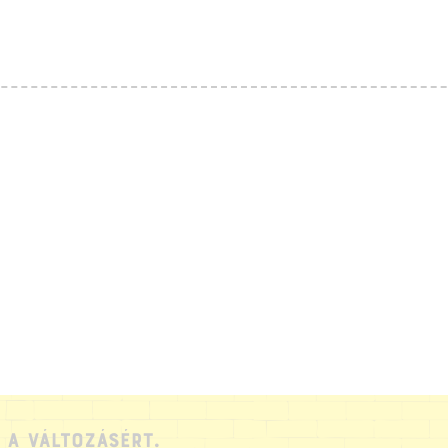
ÓLUNK
IT SZERVEZÜNK?
ÉPEZD MAGAD!
ÁMOGATÁS
UDÁSTÁR
ÍREINK