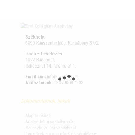
Székhely
:
6090 Kunszentmiklós, Kunbábony 37/2
Iroda – Levelezés
:
1072 Budapest,
Rákóczi út 14. félemelet 1.
Email cím:
info(kukac)cka.hu
Adószámunk:
18070008-1-03
Dokumentumok, linkek
Alapító okirat
Adatvédelmi szabályozók
Panaszkezelési szabályzat
Irányelvek a gyermekek és sérülékeny