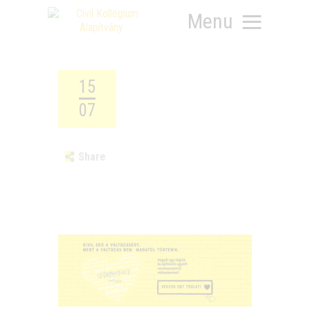
Menu
15
07
RÓLUNK
Share
MIT SZERVEZÜNK?
KÉPEZD MAGAD!
TÁMOGATÁS
TUDÁSTÁR
HÍREINK