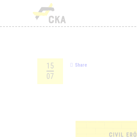
R
M
K
T
15
Share
T
07
H