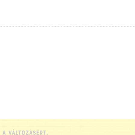
ÓLUNK
IT SZERVEZÜNK?
ÉPEZD MAGAD!
ÁMOGATÁS
UDÁSTÁR
ÍREINK