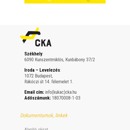
Székhely
:
6090 Kunszentmiklós, Kunbábony 37/2
Iroda – Levelezés
:
1072 Budapest,
Rákóczi út 14. félemelet 1.
Email cím:
info(kukac)cka.hu
Adószámunk:
18070008-1-03
Dokumentumok, linkek
Alapító okirat