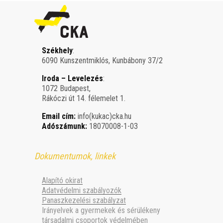
Székhely
:
6090 Kunszentmiklós, Kunbábony 37/2
Iroda – Levelezés
:
1072 Budapest,
Rákóczi út 14. félemelet 1.
Email cím:
info(kukac)cka.hu
Adószámunk:
18070008-1-03
Dokumentumok, linkek
Alapító okirat
Adatvédelmi szabályozók
Panaszkezelési szabályzat
Irányelvek a gyermekek és sérülékeny
társadalmi csoportok védelmében