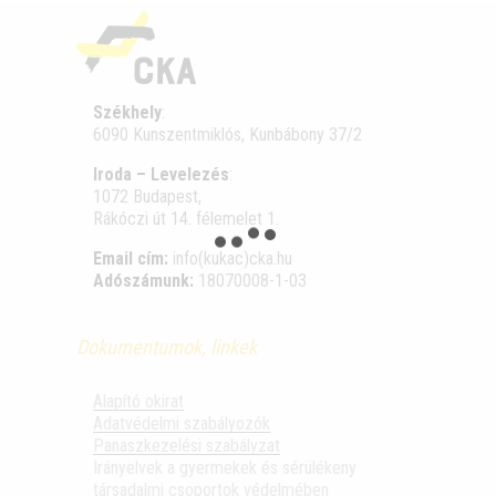
Székhely
:
6090 Kunszentmiklós, Kunbábony 37/2
Iroda – Levelezés
:
1072 Budapest,
Rákóczi út 14. félemelet 1.
Email cím:
info(kukac)cka.hu
Adószámunk:
18070008-1-03
Dokumentumok, linkek
Alapító okirat
Adatvédelmi szabályozók
Panaszkezelési szabályzat
Irányelvek a gyermekek és sérülékeny
társadalmi csoportok védelmében