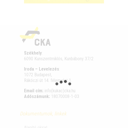
Székhely
:
6090 Kunszentmiklós, Kunbábony 37/2
Iroda – Levelezés
:
1072 Budapest,
Rákóczi út 14. félemelet 1.
Email cím:
info(kukac)cka.hu
Adószámunk:
18070008-1-03
Dokumentumok, linkek
Alapító okirat