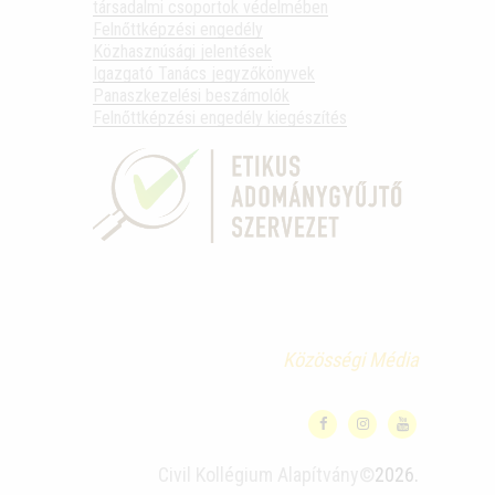
társadalmi csoportok védelmében
Felnőttképzési engedély
Közhasznúsági jelentések
Igazgató Tanács jegyzőkönyvek
Panaszkezelési beszámolók
Felnőttképzési engedély kiegészítés
Közösségi Média
Civil Kollégium Alapítvány©
2026.