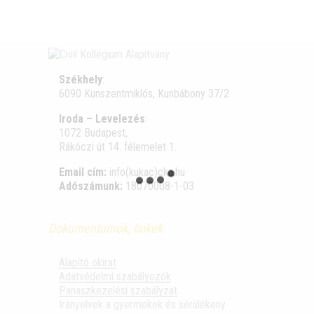
Székhely
:
6090 Kunszentmiklós, Kunbábony 37/2
Iroda – Levelezés
:
1072 Budapest,
Rákóczi út 14. félemelet 1.
Email cím:
info(kukac)cka.hu
Adószámunk:
18070008-1-03
Dokumentumok, linkek
Alapító okirat
Adatvédelmi szabályozók
Panaszkezelési szabályzat
Irányelvek a gyermekek és sérülékeny