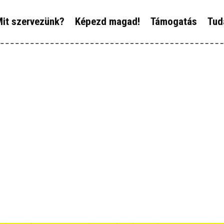
ÓLUNK
it szervezünk?
Képezd magad!
Támogatás
Tud
IT SZERVEZÜNK?
ÉPEZD MAGAD!
ÁMOGATÁS
UDÁSTÁR
ÍREINK