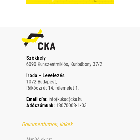
Székhely
:
6090 Kunszentmiklós, Kunbábony 37/2
Iroda – Levelezés
:
1072 Budapest,
Rákóczi út 14. félemelet 1.
Email cím:
info(kukac)cka.hu
Adószámunk:
18070008-1-03
Dokumentumok, linkek
Alapító okirat