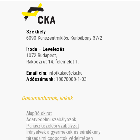
Székhely
:
6090 Kunszentmiklós, Kunbábony 37/2
Iroda – Levelezés
:
1072 Budapest,
Rákóczi út 14. félemelet 1.
Email cím:
info(kukac)cka.hu
Adószámunk:
18070008-1-03
Dokumentumok, linkek
Alapító okirat
Adatvédelmi szabályozók
Panaszkezelési szabályzat
Irányelvek a gyermekek és sérülékeny
társadalmi csoportok védelmében