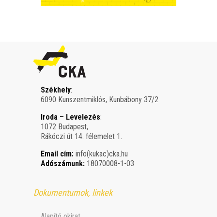
Székhely
:
6090 Kunszentmiklós, Kunbábony 37/2
Iroda – Levelezés
:
1072 Budapest,
Rákóczi út 14. félemelet 1.
Email cím:
info(kukac)cka.hu
Adószámunk:
18070008-1-03
Dokumentumok, linkek
Alapító okirat