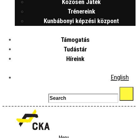
Közösen Játék
Trénereink
Kunbábonyi képzési központ
Támogatás
Tudástár
Híreink
English
Menu