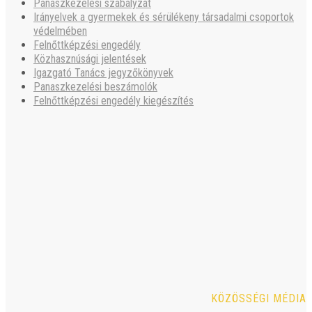
Panaszkezelési szabályzat
Irányelvek a gyermekek és sérülékeny társadalmi csoportok
védelmében
Felnőttképzési engedély
Közhasznúsági jelentések
Igazgató Tanács jegyzőkönyvek
Panaszkezelési beszámolók
Felnőttképzési engedély kiegészítés
KÖZÖSSÉGI MÉDIA