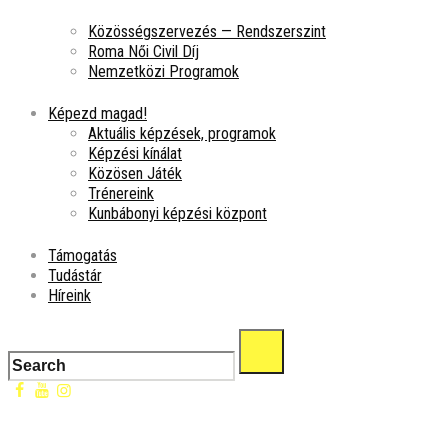
Közösségszervezés — Rendszerszint
Roma Női Civil Díj
Nemzetközi Programok
Képezd magad!
Aktuális képzések, programok
Képzési kínálat
Közösen Játék
Trénereink
Kunbábonyi képzési központ
Támogatás
Tudástár
Híreink