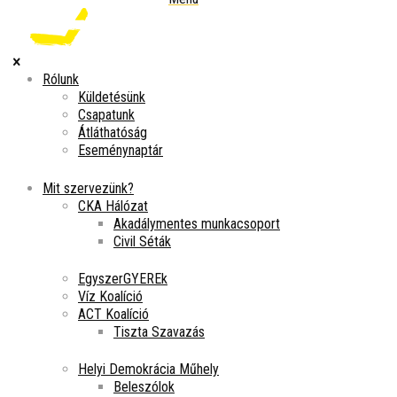
Rólunk
Küldetésünk
Csapatunk
Átláthatóság
Eseménynaptár
Mit szervezünk?
CKA Hálózat
Akadálymentes munkacsoport
Civil Séták
EgyszerGYEREk
Víz Koalíció
ACT Koalíció
Tiszta Szavazás
Helyi Demokrácia Műhely
Beleszólok