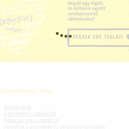
Dokumentumok, linkek
Alapító okirat
Adatvédelmi szabályozók
Panaszkezelési szabályzat
Irányelvek a gyermekek és sérülékeny társadalmi