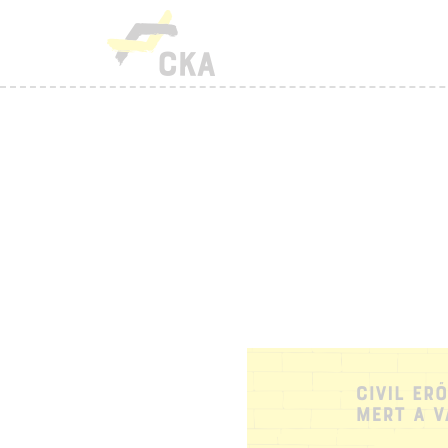
R
M
K
T
T
H