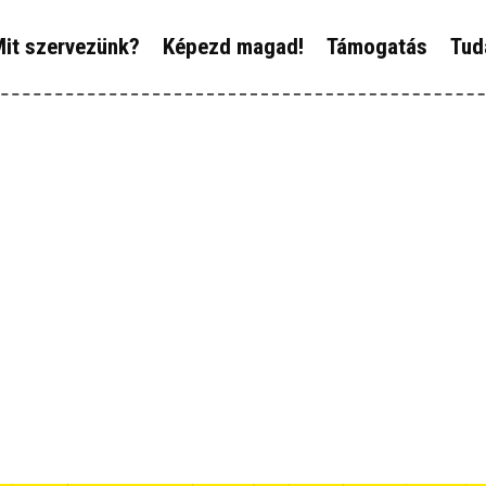
ÓLUNK
it szervezünk?
Képezd magad!
Támogatás
Tud
IT SZERVEZÜNK?
ÉPEZD MAGAD!
ÁMOGATÁS
UDÁSTÁR
ÍREINK