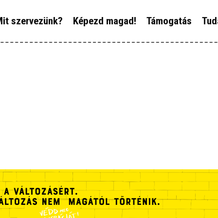
ÓLUNK
it szervezünk?
Képezd magad!
Támogatás
Tud
IT SZERVEZÜNK?
ÉPEZD MAGAD!
ÁMOGATÁS
UDÁSTÁR
ÍREINK