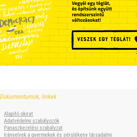
Dokumentumok, linkek
Alapító okirat
Adatvédelmi szabályozók
Panaszkezelési szabályzat
Irányelvek a gyermekek és sérülékeny társadalmi