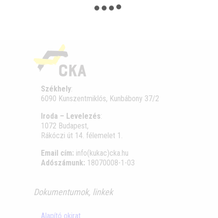
Székhely
:
6090 Kunszentmiklós, Kunbábony 37/2
Iroda – Levelezés
:
1072 Budapest,
Rákóczi út 14. félemelet 1.
Email cím:
info(kukac)cka.hu
Adószámunk:
18070008-1-03
Dokumentumok, linkek
Alapító okirat