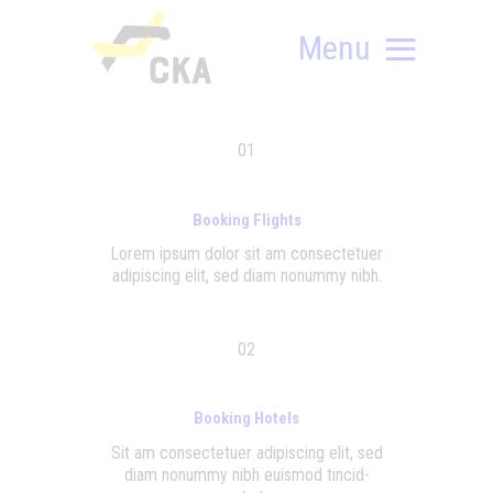
Menu
01
RÓLUNK
Booking Flights
MIT SZERVEZÜNK?
Lor­em ipsum dolor sit am con­sec­te­tu­er
KÉPEZD MAGAD!
adi­pis­cing elit, sed diam nonummy nibh.
TÁMOGATÁS
TUDÁSTÁR
02
HÍREINK
Booking Hotels
Sit am con­sec­te­tu­er adi­pis­cing elit, sed
diam nonummy nibh euis­mod tin­cid­