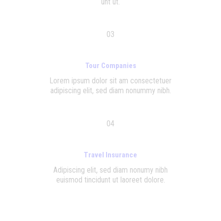
unt ut.
03
Tour Companies
Lor­em ipsum dolor sit am con­sec­te­tu­er
adi­pis­cing elit, sed diam nonummy nibh.
04
Travel Insurance
Adi­pis­cing elit, sed diam nonumy nibh
euis­mod tin­cid­unt ut lao­reet dolore.