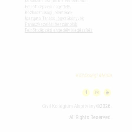
társadalmi csoportok védelmében
Felnőttképzési engedély
Közhasznúsági jelentések
Igazgató Tanács jegyzőkönyvek
Panaszkezelési beszámolók
Felnőttképzési engedély kiegészítés
Közösségi Média
Civil Kollégium Alapítvány©
2026.
All Rights Reserved.