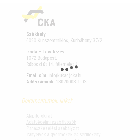
Székhely
:
6090 Kunszentmiklós, Kunbábony 37/2
Iroda – Levelezés
:
1072 Budapest,
Rákóczi út 14. félemelet 1.
Email cím:
info(kukac)cka.hu
Adószámunk:
18070008-1-03
Dokumentumok, linkek
Alapító okirat
Adatvédelmi szabályozók
Panaszkezelési szabályzat
Irányelvek a gyermekek és sérülékeny