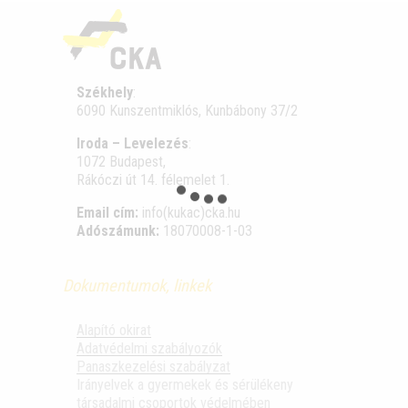
Székhely
:
6090 Kunszentmiklós, Kunbábony 37/2
Iroda – Levelezés
:
1072 Budapest,
Rákóczi út 14. félemelet 1.
Email cím:
info(kukac)cka.hu
Adószámunk:
18070008-1-03
Dokumentumok, linkek
Alapító okirat
Adatvédelmi szabályozók
Panaszkezelési szabályzat
Irányelvek a gyermekek és sérülékeny
társadalmi csoportok védelmében