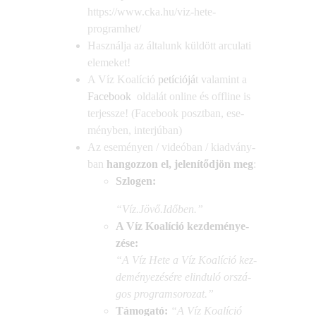
https://www.cka.hu/viz-hete-
programhet/
Hasz­nál­ja az álta­lunk kül­dött arcu­la­ti
elemeket!
A Víz Koa­lí­ció
petí­ci­ó­já
t vala­mint a
Face­book
olda­lát online és off­line is
ter­jessze! (Face­book poszt­ban, ese­
mény­ben, inter­jú­ban)
Az ese­mé­nyen / vide­ó­ban / kiad­vány­
ban
han­goz­zon el, jele­ní­tőd­jön meg
:
Szlo­gen:
“
Víz.Jövő.Időben.
”
A Víz Koa­lí­ció kez­de­mé­nye­
zé­se:
“A Víz Hete a Víz Koa­lí­ció kez­
de­mé­nye­zé­sé­re elin­du­ló orszá­
gos programsorozat.”
Támo­ga­tó:
“A Víz Koa­lí­ció