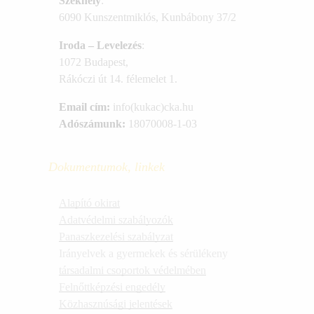
Székhely
:
6090 Kunszentmiklós, Kunbábony 37/2
Iroda – Levelezés
:
1072 Budapest,
Rákóczi út 14. félemelet 1.
Email cím:
info(kukac)cka.hu
Adószámunk:
18070008-1-03
Dokumentumok, linkek
Alapító okirat
Adatvédelmi szabályozók
Panaszkezelési szabályzat
Irányelvek a gyermekek és sérülékeny
társadalmi csoportok védelmében
Felnőttképzési engedély
Közhasznúsági jelentések