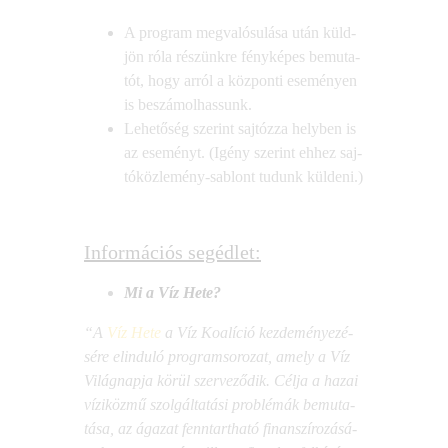
A prog­ram meg­va­ló­su­lá­sa után küld­
jön róla részünk­re fény­ké­pes bemu­ta­
tót, hogy arról a köz­pon­ti ese­mé­nyen
is beszámolhassunk.
Lehe­tő­ség sze­rint saj­tóz­za hely­ben is
az ese­ményt. (Igény sze­rint ehhez saj­
tó­köz­le­mény-sab­lont tudunk küldeni.)
Információs segédlet:
Mi a Víz Hete?
“A
Víz Hete
a Víz Koa­lí­ció kez­de­mé­nye­zé­
sé­re elin­du­ló prog­ram­so­ro­zat, amely a Víz
Világ­nap­ja körül szer­ve­ző­dik. Cél­ja a hazai
vízi­köz­mű szol­gál­ta­tá­si prob­lé­mák bemu­ta­
tá­sa, az ága­zat fenn­tart­ha­tó finan­szí­ro­zá­sá­