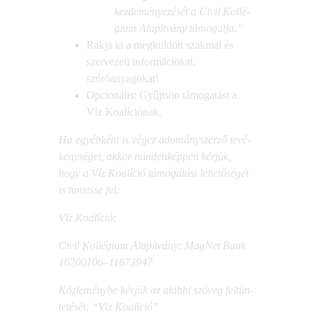
kez­de­mé­nye­zé­sét a Civil Kol­lé­
gi­um Ala­pít­vány támogatja.”
Rak­ja ki a meg­kül­dött szak­mai és
szer­ve­ze­ti infor­má­ci­ó­kat,
szóróanyagokat!
Opci­o­ná­lis: Gyűjt­sön támo­ga­tást a
Víz Koalíciónak.
Ha egyéb­ként is végez ado­mány­szer­ző tevé­
keny­sé­get, akkor min­den­kép­pen kér­jük,
hogy a Víz Koa­lí­ció támo­ga­tá­si lehe­tő­sé­gét
is tün­tes­se fel:
Víz Koa­lí­ció:
Civil Kol­lé­gi­um Ala­pít­vány:
Mag­Net Bank
16200106–11673947
Köz­le­mény­be kér­jük
az aláb­bi szö­veg fel­tün­
te­té­sét
: “Víz Koalíció”