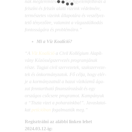
nak meg­te­rem­té­se, illet­ve figye­lem­fel­hí­vás a
fel­szí­ni és fel­szín alat­ti vize­ink védel­mé­re,
ter­mé­sze­tes vize­ink álla­po­tá­ra
és veszé­lyez­
te­tő ténye­ző­i­re, vala­mint a víz­gaz­dál­ko­dás
fon­tos­sá­gá­ra és problémáira.”
Mi a Víz Koalíció?
“A
Víz Koa­lí­ció
a
Civil Kol­lé­gi­um Ala­pít­
vány
Közös­ség­szer­ve­zés prog­ram­já­nak
része.
Tag­jai civil szer­ve­ze­tek, szak­szer­ve­ze­
tek és önkor­mány­za­tok. Fő cél­ja, hogy elér­
je a kor­mány­zat­nál a hazai vízi­köz­mű ága­
zat fenn­tart­ha­tó finan­szí­ro­zá­sát és egy
orszá­gos cső­cse­re prog­ra­mot. Kam­pá­nyuk
a “Tisz­ta vizet a poha­ra­ink­ba!”. Javas­la­ta­i­
kat
petí­ci­ó­ban
fogal­maz­ták meg.”
Regiszt­rál­ni az aláb­bi lin­ken lehet
2024.03.12-ig: