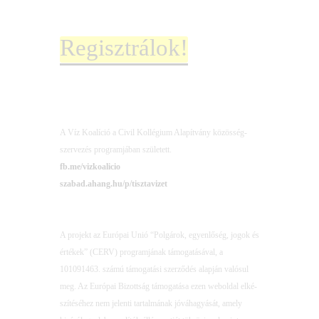
Regiszt­rá­lok!
A Víz Koa­lí­ció a Civil Kol­lé­gi­um Ala­pít­vány közös­ség­
szer­ve­zés prog­ram­já­ban szü­le­tett.
fb.me/vizkoalicio
szabad.ahang.hu/p/tisztavizet
A pro­jekt az Euró­pai Unió “Pol­gá­rok, egyen­lő­ség, jogok és
érté­kek” (CERV) prog­ram­já­nak támo­ga­tá­sá­val, a
101091463. szá­mú támo­ga­tá­si szer­ző­dés alap­ján való­sul
meg. Az Euró­pai Bizott­ság támo­ga­tá­sa ezen web­ol­dal elké­
szí­té­sé­hez nem jelen­ti tar­tal­má­nak jóvá­ha­gyá­sát, amely