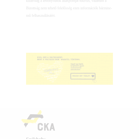
kizá­ró­lag a lebo­nyo­lí­tók állás­pont­ját tük­rö­zi, vala­mint a
Bizott­ság nem tehe­tő fele­lős­ség ezen infor­má­ci­ók bár­mi­ne­
mű felhasználásáért.