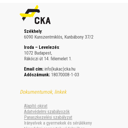
Székhely
:
6090 Kunszentmiklós, Kunbábony 37/2
Iroda – Levelezés
:
1072 Budapest,
Rákóczi út 14. félemelet 1.
Email cím:
info(kukac)cka.hu
Adószámunk:
18070008-1-03
Dokumentumok, linkek
Alapító okirat
Adatvédelmi szabályozók
Panaszkezelési szabályzat
Irányelvek a gyermekek és sérülékeny