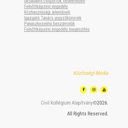
társadalmi csoportok védelmében
Felnőttképzési engedély
Közhasznúsági jelentések
Igazgató Tanács jegyzőkönyvek
Panaszkezelési beszámolók
Felnőttképzési engedély kiegészítés
Közösségi Média
Civil Kollégium Alapítvány©
2026.
All Rights Reserved.