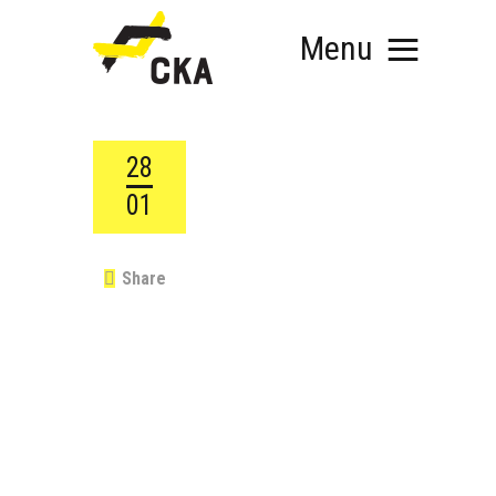
Menu
28
01
RÓLUNK
MIT SZERVEZÜNK?
Share
KÉPEZD MAGAD!
TÁMOGATÁS
TUDÁSTÁR
HÍREINK