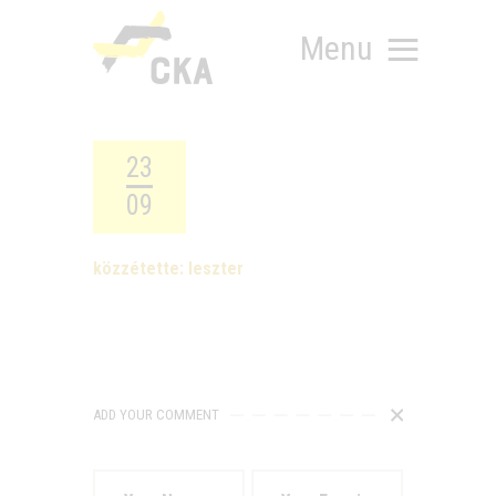
Menu
23
09
RÓLUNK
MIT SZERVEZÜNK?
közzétette:
leszter
KÉPEZD MAGAD!
TÁMOGATÁS
TUDÁSTÁR
HÍREINK
ADD YOUR COMMENT