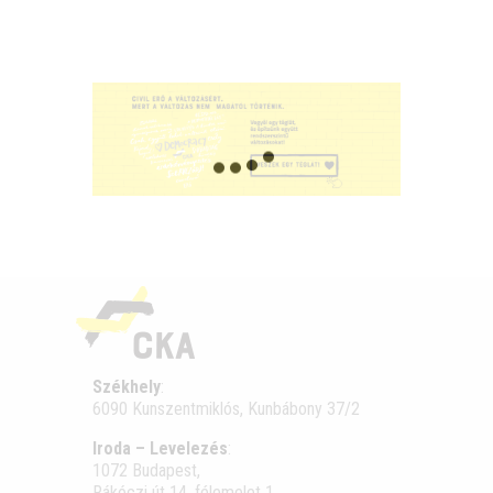
Székhely
:
6090 Kunszentmiklós, Kunbábony 37/2
Iroda – Levelezés
:
1072 Budapest,
Rákóczi út 14. félemelet 1.