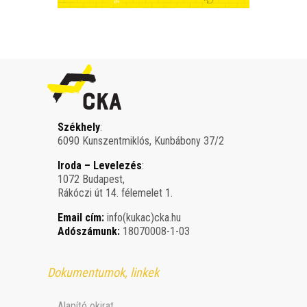
Székhely
:
6090 Kunszentmiklós, Kunbábony 37/2
Iroda – Levelezés
:
1072 Budapest,
Rákóczi út 14. félemelet 1.
Email cím:
info(kukac)cka.hu
Adószámunk:
18070008-1-03
Dokumentumok, linkek
Alapító okirat