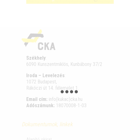
Székhely
:
6090 Kunszentmiklós, Kunbábony 37/2
Iroda – Levelezés
:
1072 Budapest,
Rákóczi út 14. félemelet 1.
Email cím:
info(kukac)cka.hu
Adószámunk:
18070008-1-03
Dokumentumok, linkek
Alapító okirat