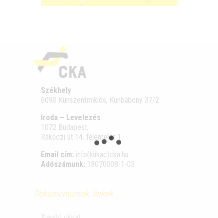
Székhely
:
6090 Kunszentmiklós, Kunbábony 37/2
Iroda – Levelezés
:
1072 Budapest,
Rákóczi út 14. félemelet 1.
Email cím:
info(kukac)cka.hu
Adószámunk:
18070008-1-03
Dokumentumok, linkek
Alapító okirat