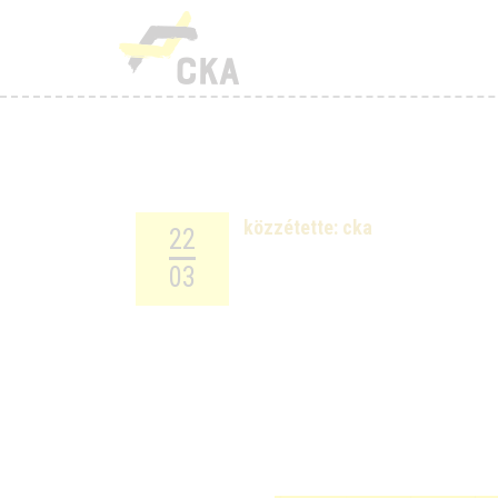
R
M
K
T
közzétette:
cka
22
T
03
H