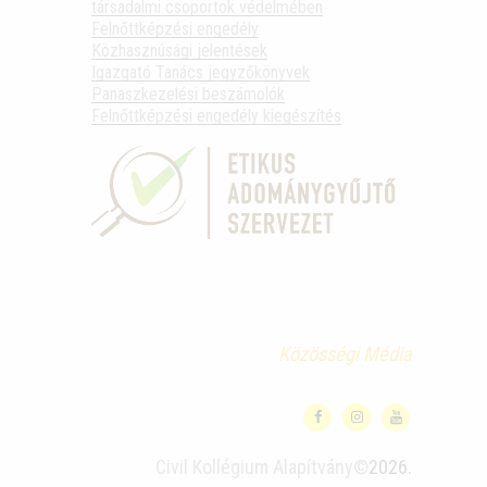
társadalmi csoportok védelmében
Felnőttképzési engedély
Közhasznúsági jelentések
Igazgató Tanács jegyzőkönyvek
Panaszkezelési beszámolók
Felnőttképzési engedély kiegészítés
Közösségi Média
Civil Kollégium Alapítvány©
2026.