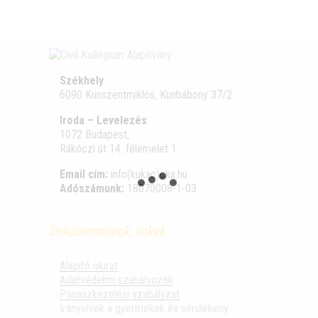
Székhely
:
6090 Kunszentmiklós, Kunbábony 37/2
Iroda – Levelezés
:
1072 Budapest,
Rákóczi út 14. félemelet 1.
Email cím:
info(kukac)cka.hu
Adószámunk:
18070008-1-03
Dokumentumok, linkek
Alapító okirat
Adatvédelmi szabályozók
Panaszkezelési szabályzat
Irányelvek a gyermekek és sérülékeny