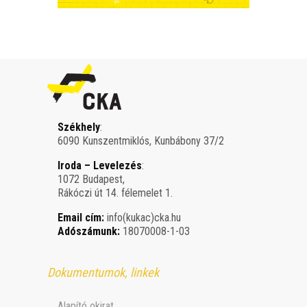
Székhely
:
6090 Kunszentmiklós, Kunbábony 37/2
Iroda – Levelezés
:
1072 Budapest,
Rákóczi út 14. félemelet 1.
Email cím:
info(kukac)cka.hu
Adószámunk:
18070008-1-03
Dokumentumok, linkek
Alapító okirat