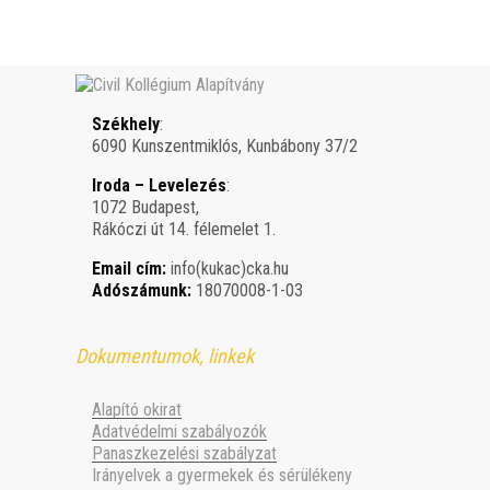
Székhely
:
6090 Kunszentmiklós, Kunbábony 37/2
Iroda – Levelezés
:
1072 Budapest,
Rákóczi út 14. félemelet 1.
Email cím:
info(kukac)cka.hu
Adószámunk:
18070008-1-03
Dokumentumok, linkek
Alapító okirat
Adatvédelmi szabályozók
Panaszkezelési szabályzat
Irányelvek a gyermekek és sérülékeny