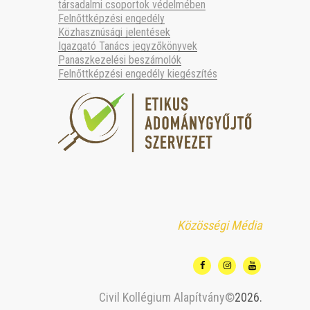
társadalmi csoportok védelmében
Felnőttképzési engedély
Közhasznúsági jelentések
Igazgató Tanács jegyzőkönyvek
Panaszkezelési beszámolók
Felnőttképzési engedély kiegészítés
Közösségi Média
Civil Kollégium Alapítvány©
2026.