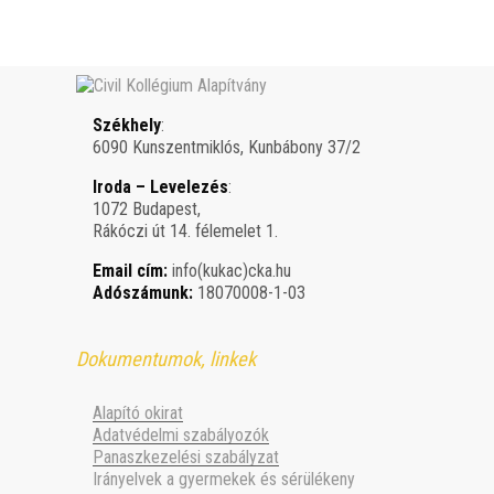
Székhely
:
6090 Kunszentmiklós, Kunbábony 37/2
Iroda – Levelezés
:
1072 Budapest,
Rákóczi út 14. félemelet 1.
Email cím:
info(kukac)cka.hu
Adószámunk:
18070008-1-03
Dokumentumok, linkek
Alapító okirat
Adatvédelmi szabályozók
Panaszkezelési szabályzat
Irányelvek a gyermekek és sérülékeny