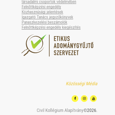
társadalmi csoportok védelmében
Felnőttképzési engedély
Közhasznúsági jelentések
Igazgató Tanács jegyzőkönyvek
Panaszkezelési beszámolók
Felnőttképzési engedély kiegészítés
Közösségi Média
Civil Kollégium Alapítvány©
2026.