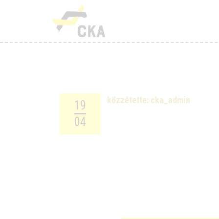
R
M
K
T
közzétette:
cka_admin
19
T
04
H