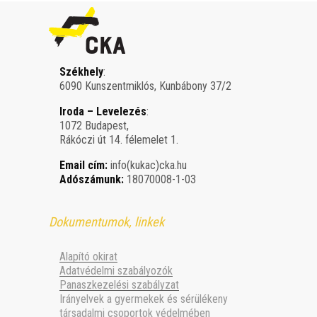
Székhely
:
6090 Kunszentmiklós, Kunbábony 37/2
Iroda – Levelezés
:
1072 Budapest,
Rákóczi út 14. félemelet 1.
Email cím:
info(kukac)cka.hu
Adószámunk:
18070008-1-03
Dokumentumok, linkek
Alapító okirat
Adatvédelmi szabályozók
Panaszkezelési szabályzat
Irányelvek a gyermekek és sérülékeny
társadalmi csoportok védelmében