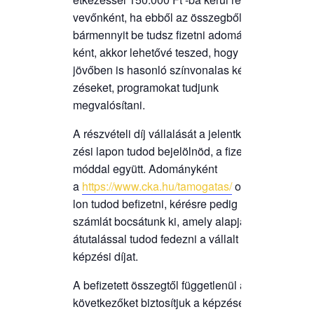
ve­vőn­ként, ha ebből az összeg­ből
bár­mennyit be tudsz fizet­ni ado­mány­
ként, akkor lehe­tő­vé teszed, hogy a
jövő­ben is hason­ló szín­vo­na­las kép­
zé­se­ket, prog­ra­mo­kat tud­junk
megvalósítani.
A rész­vé­te­li díj vál­la­lá­sát a jelent­ke­
zé­si lapon tudod beje­löl­nöd, a fize­té­si
mód­dal együtt. Ado­mány­ként
a
https://www.cka.hu/tamogatas/
olda­
lon tudod befi­zet­ni, kérés­re pedig
szám­lát bocsá­tunk ki, amely alap­ján
átuta­lás­sal tudod fedez­ni a vál­lalt
kép­zé­si díjat.
A befi­ze­tett összeg­től füg­get­le­nül a
követ­ke­ző­ket biz­to­sít­juk a kép­zé­sen