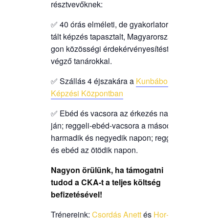
résztvevőknek:
✅ 40 órás elmé­le­ti, de gya­kor­lat­ori­en­
tált kép­zés tapasz­talt, Magyar­or­szá­
gon közös­sé­gi érdek­ér­vé­nye­sí­tést
vég­ző tanárokkal.
✅ Szál­lás 4 éjsza­ká­ra a
Kun­bá­bo­nyi
Kép­zé­si Központban
✅ Ebéd és vacso­ra az érke­zés nap­
ján; reg­ge­li-ebéd-vacso­ra a máso­dik-
har­ma­dik és negye­dik napon; reg­ge­li
és ebéd az ötö­dik napon.
Nagyon örü­lünk, ha támo­gat­ni
tudod a CKA‑t a tel­jes költ­ség
befizetésével!
Tré­ne­re­ink:
Csor­dás Anett
és
Hor­