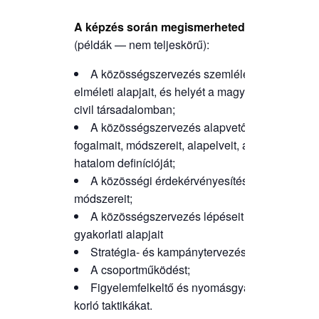
A kép­zés során meg­is­mer­he­ted
(pél­dák — nem teljeskörű):
A közös­ség­szer­ve­zés szem­lé­le­tét,
elmé­le­ti alap­ja­it, és helyét a magyar
civil társadalomban;
A közös­ség­szer­ve­zés alap­ve­tő
fogal­ma­it, mód­sze­re­it, alap­el­ve­it, a
hata­lom definícióját;
A közös­sé­gi érdek­ér­vé­nye­sí­tés
módszereit;
A közös­ség­szer­ve­zés lépé­se­it és
gya­kor­la­ti alapjait
Stra­té­gia- és kampánytervezést;
A cso­port­mű­kö­dést;
Figye­lem­fel­kel­tő és nyo­más­gya­
kor­ló taktikákat.