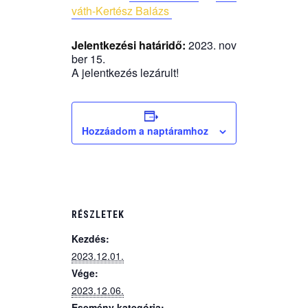
váth-Ker­tész Balázs
Jelent­ke­zé­si határ­idő:
2023. novem­
ber 15.
A jelent­ke­zés lezárult!
Hozzáadom a naptáramhoz
RÉSZLETEK
Kezdés:
2023.12.01.
Vége:
2023.12.06.
Esemény kategória: