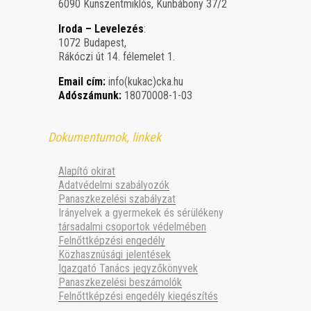
6090 Kunszentmiklós, Kunbábony 37/2
Iroda – Levelezés
:
1072 Budapest,
Rákóczi út 14. félemelet 1.
Email cím:
info(kukac)cka.hu
Adószámunk:
18070008-1-03
Dokumentumok, linkek
Alapító okirat
Adatvédelmi szabályozók
Panaszkezelési szabályzat
Irányelvek a gyermekek és sérülékeny
társadalmi csoportok védelmében
Felnőttképzési engedély
Közhasznúsági jelentések
Igazgató Tanács jegyzőkönyvek
Panaszkezelési beszámolók
Felnőttképzési engedély kiegészítés