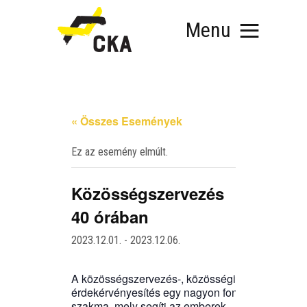
Menu
« Összes Események
Ez az esemény elmúlt.
RÓLUNK
MIT SZERVEZÜNK?
KÉPEZD MAGAD!
Közösségszervezés
TÁMOGATÁS
40 órában
TUDÁSTÁR
2023.12.01.
-
2023.12.06.
HÍREINK
A közösségszervezés‑, közös­sé­gi
érdek­ér­vé­nye­sí­tés egy nagyon fon­tos
szak­ma, mely segí­ti az embe­rek