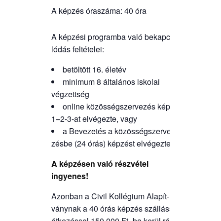
A kép­zés óra­szá­ma: 40 óra
A kép­zé­si prog­ram­ba való bekap­cso­
ló­dás feltételei:
betöl­tött 16. életév
mini­mum 8 álta­lá­nos isko­lai
végzettség
online közös­ség­szer­ve­zés kép­zés
1–2‑3-at elvé­gez­te, vagy
a Beve­ze­tés a közös­ség­szer­ve­
zés­be (24 órás) kép­zést elvégezte
A kép­zé­sen való rész­vé­tel
ingyenes!
Azon­ban a Civil Kol­lé­gi­um Ala­pít­
vány­nak a 40 órás kép­zés szál­lás­sal,
étke­zés­sel 150.000 Ft ‑ba kerül részt­