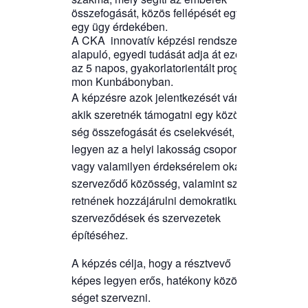
össze­fo­gá­sát, közös fel­lé­pé­sét egy-
egy ügy érdekében.
A
CKA inno­va­tív kép­zé­si rend­sze­rén
ala­pu­ló, egye­di tudá­sát adja át ezen
az 5 napos, gya­kor­lat­ori­en­tált prog­ra­
mon Kunbábonyban.
A kép­zés­re azok jelent­ke­zé­sét vár­juk,
akik sze­ret­nék támo­gat­ni egy közös­
ség össze­fo­gá­sát és cse­lek­vé­sét,
legyen az a helyi lakos­ság cso­port­ja,
vagy vala­mi­lyen érdek­sé­re­lem okán
szer­ve­ző­dő közös­ség, vala­mint sze­
ret­né­nek hoz­zá­já­rul­ni demok­ra­ti­kus
szer­ve­ző­dé­sek és szer­ve­ze­tek
építéséhez.
A kép­zés cél­ja, hogy a részt­ve­vő
képes legyen erős, haté­kony közös­
sé­get szervezni.