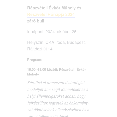
Rész­vé­te­li Évkör Műhely és
Rész­vé­tel Hónap­ja 2024
záró buli
Idpő­pont: 2024. októ­ber 25.
Hely­szín: CKA Iro­da, Buda­pest,
Rákó­czi út 14.
Program:
16.00 ‑19.00 között: Részvételi Évkör
Műhely
Készítsd el szer­ve­ze­ted stra­té­gi­ai
modell­jét ami segít Ben­ne­te­ket és a
helyi állam­pol­gá­ro­kat abban, hogy
fel­ké­szül­tek legye­tek az önkor­mány­
zat dön­té­se­i­nek ellen­őr­zé­sé­ben és a
rész­vé­tel­ben a dön­té­sek