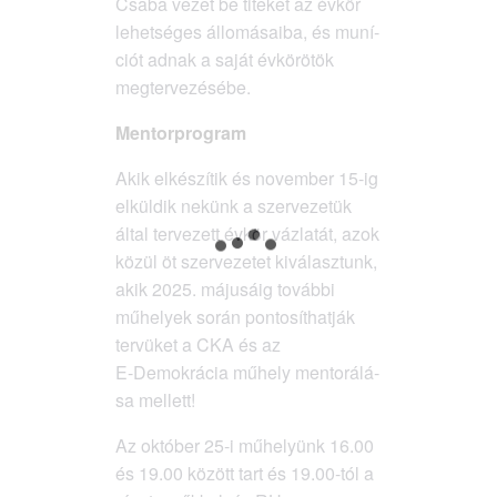
Csa­ba vezet be tite­ket az évkör
lehet­sé­ges állo­má­sa­i­ba, és muní­
ci­ót adnak a saját évkö­rö­tök
megtervezésébe.
Men­tor­prog­ram
Akik elké­szí­tik és novem­ber 15-ig
elkül­dik nekünk a szer­ve­ze­tük
által ter­ve­zett évkör váz­la­tát, azok
közül öt szer­ve­ze­tet kivá­lasz­tunk,
akik 2025. máju­sá­ig továb­bi
műhe­lyek során pon­to­sít­hat­ják
ter­vü­ket a CKA és az
E‑Demokrácia műhely men­to­rá­lá­
sa mellett!
Az októ­ber 25‑i műhe­lyünk 16.00
és 19.00 között tart és 19.00-tól a