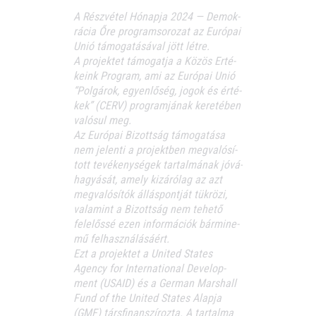
A Rész­vé­tel Hónap­ja 2024 — Demok­
rá­cia Őre prog­ram­so­ro­zat az Euró­pai
Unió támo­ga­tá­sá­val jött létre.
A pro­jek­tet támo­gat­ja a Közös Erté­
ke­ink Prog­ram, ami az Euró­pai Unió
“Pol­gá­rok, egyen­lő­ség, jogok és érté­
kek” (CERV) prog­ram­já­nak kere­té­ben
való­sul meg.
Az Euró­pai Bizott­ság támo­ga­tá­sa
nem jelen­ti a pro­jekt­ben meg­va­ló­sí­
tott tevé­keny­sé­gek tar­tal­má­nak jóvá­
ha­gyá­sát, amely kizá­ró­lag az azt
meg­va­ló­sí­tók állás­pont­ját tük­rö­zi,
vala­mint a Bizott­ság nem tehe­tő
fele­lős­sé ezen infor­má­ci­ók bár­mi­ne­
mű felhasználásáért.
Ezt a pro­jek­tet a Uni­ted Sta­tes
Agency for Inter­na­ti­o­nal Deve­lop­
ment (USAID) és a Ger­man Mars­hall
Fund of the Uni­ted Sta­tes Alap­ja
(GMF) társ­fi­nan­szí­roz­ta. A tar­tal­ma