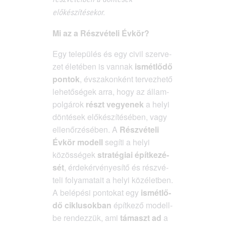
előkészítésekor.
Mi az a Rész­vé­te­li Évkör?
Egy tele­pü­lés és egy civil szer­ve­
zet éle­té­ben is van­nak
ismét­lő­dő
pon­tok
, évsza­kon­ként ter­vez­he­tő
lehe­tő­sé­gek arra, hogy az állam­
pol­gá­rok
részt vegye­nek
a helyi
dön­té­sek elő­ké­szí­té­sé­ben, vagy
ellen­őr­zé­sé­ben. A
Rész­vé­te­li
Évkör modell
segí­ti a helyi
közös­sé­gek
stra­té­gi­ai épít­ke­zé­
sét
, érdek­ér­vé­nye­sí­tő és rész­vé­
te­li folya­ma­ta­it a helyi köz­élet­ben.
A belé­pé­si pon­to­kat egy
ismét­lő­
dő cik­lu­sok­ban
épít­ke­ző modell­
be ren­dez­zük, ami
támaszt ad
a