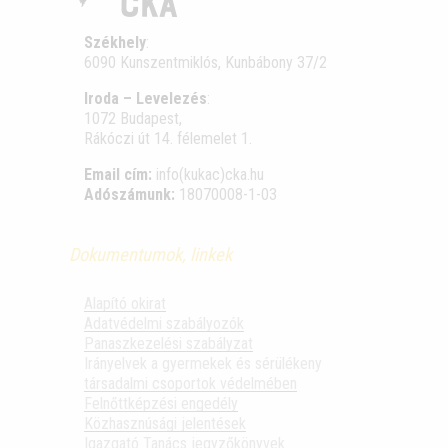
Székhely
:
6090 Kunszentmiklós, Kunbábony 37/2
Iroda – Levelezés
:
1072 Budapest,
Rákóczi út 14. félemelet 1.
Email cím:
info(kukac)cka.hu
Adószámunk:
18070008-1-03
Dokumentumok, linkek
Alapító okirat
Adatvédelmi szabályozók
Panaszkezelési szabályzat
Irányelvek a gyermekek és sérülékeny
társadalmi csoportok védelmében
Felnőttképzési engedély
Közhasznúsági jelentések
Igazgató Tanács jegyzőkönyvek