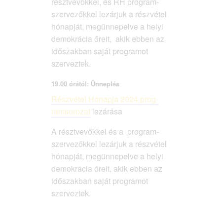
részt­ve­vők­kel, és RH prog­ram­
szer­ve­zők­kel lezár­juk a rész­vé­tel
hónap­ját, meg­ün­ne­pel­ve a helyi
demok­rá­cia őre­it, akik ebben az
idő­szak­ban saját prog­ra­mot
szerveztek.
19.00 órától: Ünneplés
Rész­vé­tel Hónap­ja 2024 prog­
ram­so­ro­zat
lezárása
A részt­ve­vők­kel és a prog­ram­
szer­ve­zők­kel lezár­juk a rész­vé­tel
hónap­ját, meg­ün­ne­pel­ve a helyi
demok­rá­cia őre­it, akik ebben az
idő­szak­ban saját prog­ra­mot
szerveztek.