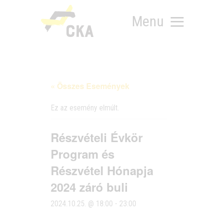
Menu
« Összes Események
RÓLUNK
MIT SZERVEZÜNK?
Ez az esemény elmúlt.
KÉPEZD MAGAD!
TÁMOGATÁS
Részvételi Évkör
TUDÁSTÁR
Program és
HÍREINK
Részvétel Hónapja
2024 záró buli
2024.10.25. @ 18:00
-
23:00