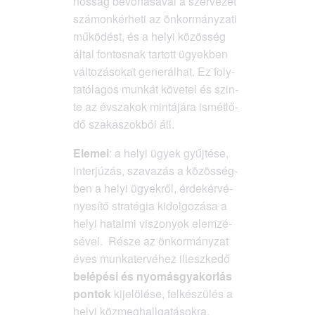
nos­ság bevo­ná­sá­val a szer­ve­zet
szá­mon­kér­he­ti az önkor­mány­za­ti
műkö­dést, és a helyi közös­ség
által fon­tos­nak tar­tott ügyek­ben
vál­to­zá­so­kat gene­rál­hat. Ez foly­
ta­tó­la­gos mun­kát köve­tel és szin­
te az évsza­kok min­tá­já­ra ismét­lő­
dő sza­ka­szok­ból áll.
Ele­mei
: a helyi ügyek gyűj­té­se,
inter­jú­zás, sza­va­zás a közös­ség­
ben a helyi ügyek­ről, érdek­ér­vé­
nye­sí­tő stra­té­gia kidol­go­zá­sa a
helyi hatal­mi viszo­nyok elem­zé­
sé­vel. Része az önkor­mány­zat
éves mun­ka­ter­vé­hez illesz­ke­dő
belé­pé­si és nyo­más­gya­kor­lás
pon­tok
kije­lö­lé­se, fel­ké­szü­lés a
helyi köz­meg­hall­ga­tá­sok­ra.