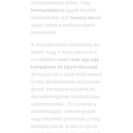
szer­ve­ze­tek­nek abban, hogy
fenn­tart­ha­tó­vá
tegyék köz­éle­ti
műkö­dé­sü­ket, ami
hosszú távon
ala­pot adhat a tevé­keny­sé­ge­ik
tervezésére.
A rész­vé­te­li évkör elkép­ze­lés azt
jelen­ti, hogy a helyi szer­ve­zet a
mun­ká­já­ban
nem csak egy-egy
kam­pány­ra és ügy­re fókusz­ál,
de hosszú távú cél­jai közé beépül
a helyi dön­tés­ho­za­tal jog­sze­rű­sé­
gé­nek, transz­pa­ren­ci­á­já­nak és
rész­vé­te­li­sé­gé­nek moni­to­ro­zá­sa,
véle­mé­nye­zé­se. Ez azok­nak a
dön­tés­ho­za­ta­li, véle­mé­nye­zé­si
vagy rész­vé­te­li pon­tok­nak a meg­
ta­lá­lá­sát jelen­ti: ami­kor a nyil­vá­