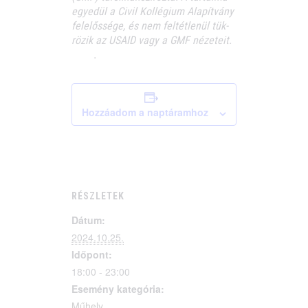
egye­dül a Civil Kol­lé­gi­um Ala­pít­vány
fele­lős­sé­ge, és nem fel­tét­le­nül tük­
rö­zik az USAID vagy a GMF nézeteit.
.
Hozzáadom a naptáramhoz
RÉSZLETEK
Dátum:
2024.10.25.
Időpont:
18:00 - 23:00
Esemény kategória:
Műhely