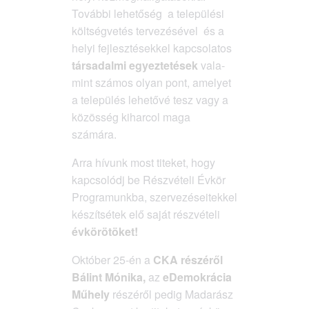
Továb­bi lehe­tő­ség a tele­pü­lé­si
költ­ség­ve­tés ter­ve­zé­sé­vel és a
helyi fej­lesz­té­sek­kel kap­cso­la­tos
tár­sa­dal­mi egyez­te­té­sek
vala­
mint szá­mos olyan pont, ame­lyet
a tele­pü­lés lehe­tő­vé tesz vagy a
közös­ség kihar­col maga
számára.
Arra hívunk most tite­ket, hogy
kap­cso­lódj be Rész­vé­te­li Évkör
Prog­ra­munk­ba, szer­ve­zé­se­i­tek­kel
készít­sé­tek elő saját rész­vé­te­li
évkö­rö­tö­ket!
Októ­ber 25-én a
CKA részé­ről
Bálint Móni­ka,
az
eDe­mok­rá­cia
Műhely
részé­ről pedig Mada­rász