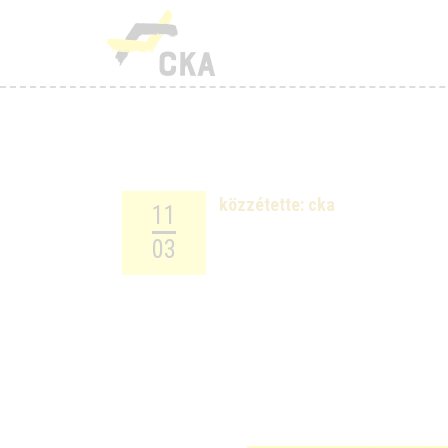
R
M
K
T
közzétette:
cka
11
T
03
H