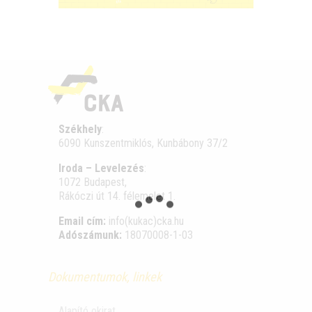
Székhely
:
6090 Kunszentmiklós, Kunbábony 37/2
Iroda – Levelezés
:
1072 Budapest,
Rákóczi út 14. félemelet 1.
Email cím:
info(kukac)cka.hu
Adószámunk:
18070008-1-03
Dokumentumok, linkek
Alapító okirat