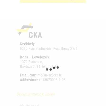
Székhely
:
6090 Kunszentmiklós, Kunbábony 37/2
Iroda – Levelezés
:
1072 Budapest,
Rákóczi út 14. félemelet 1.
Email cím:
info(kukac)cka.hu
Adószámunk:
18070008-1-03
Dokumentumok, linkek
Alapító okirat