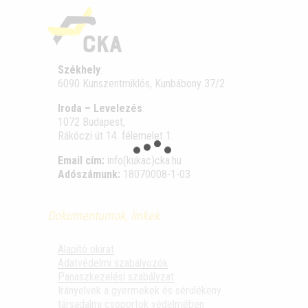
Székhely
:
6090 Kunszentmiklós, Kunbábony 37/2
Iroda – Levelezés
:
1072 Budapest,
Rákóczi út 14. félemelet 1.
Email cím:
info(kukac)cka.hu
Adószámunk:
18070008-1-03
Dokumentumok, linkek
Alapító okirat
Adatvédelmi szabályozók
Panaszkezelési szabályzat
Irányelvek a gyermekek és sérülékeny
társadalmi csoportok védelmében